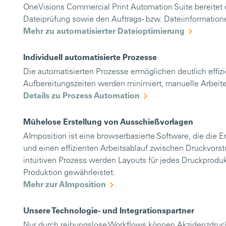
OneVisions Commercial Print Automation Suite bereitet d
Dateiprüfung sowie den Auftrags- bzw. Dateiinformatione
Mehr zu automatisierter Dateioptimierung
Individuell automatisierte Prozesse
Die automatisierten Prozesse ermöglichen deutlich effizi
Aufbereitungszeiten werden minimiert, manuelle Arbeite
Details zu Prozess Automation
Mühelose Erstellung von Ausschießvorlagen
AImposition ist eine browserbasierte Software, die die 
und einen effizienten Arbeitsablauf zwischen Druckvors
intuitiven Prozess werden Layouts für jedes Druckprodukt
Produktion gewährleistet.
Mehr zur AImposition
Unsere Technologie- und Integrationspartner
Nur durch reibungslose Workflows können Akzidenzdrucker