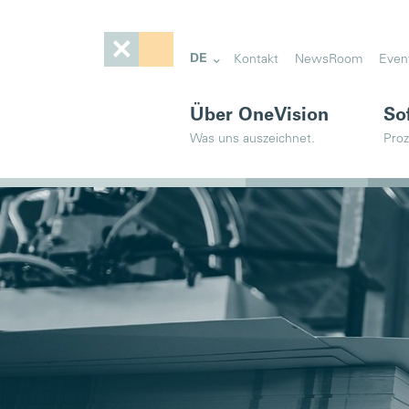
DE
Kontakt
NewsRoom
Even
Über OneVision
So
Was uns auszeichnet.
Proz