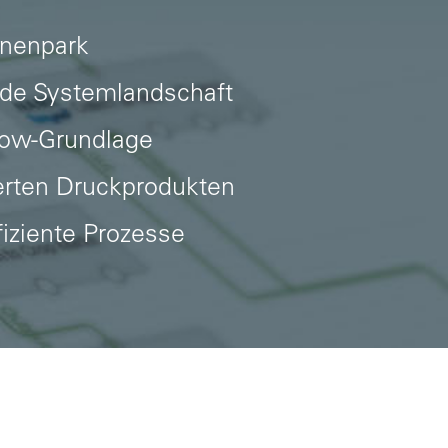
inenpark
ende Systemlandschaft
low-Grundlage
ierten Druckprodukten
fiziente Prozesse