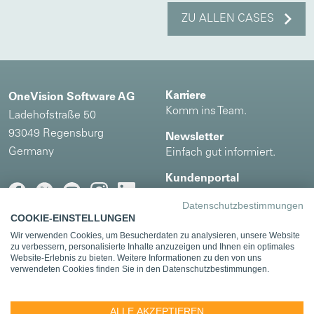
ZU ALLEN CASES
Karriere
OneVision Software AG
Komm ins Team.
Ladehofstraße 50
93049 Regensburg
Newsletter
Germany
Einfach gut informiert.
Kundenportal
Ihre OneVision Welt.
Datenschutzbestimmungen
COOKIE-EINSTELLUNGEN
Wir verwenden Cookies, um Besucherdaten zu analysieren, unsere Website
Impressum
|
Datenschutz
zu verbessern, personalisierte Inhalte anzuzeigen und Ihnen ein optimales
Website-Erlebnis zu bieten. Weitere Informationen zu den von uns
Kooperations- und Integrationspartner
verwendeten Cookies finden Sie in den Datenschutzbestimmungen.
ALLE AKZEPTIEREN