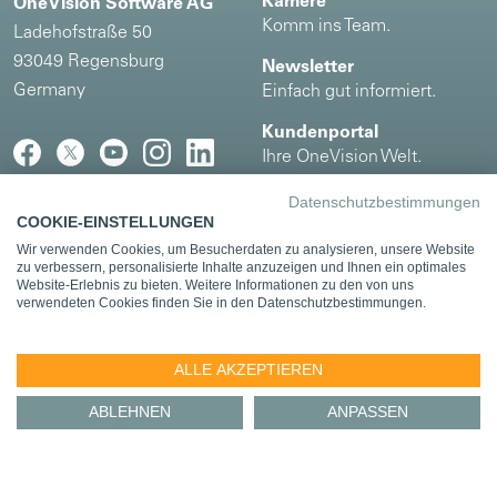
Karriere
OneVision Software AG
Komm ins Team.
Ladehofstraße 50
93049 Regensburg
Newsletter
Germany
Einfach gut informiert.
Kundenportal
Ihre OneVision Welt.
Datenschutzbestimmungen
COOKIE-EINSTELLUNGEN
Impressum
|
Datenschutz
Wir verwenden Cookies, um Besucherdaten zu analysieren, unsere Website
zu verbessern, personalisierte Inhalte anzuzeigen und Ihnen ein optimales
Kooperations- und Integrationspartner
Website-Erlebnis zu bieten. Weitere Informationen zu den von uns
verwendeten Cookies finden Sie in den Datenschutzbestimmungen.
ALLE AKZEPTIEREN
ABLEHNEN
ANPASSEN