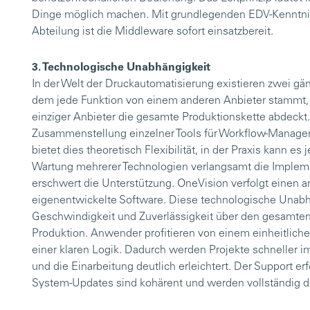
Dinge möglich machen. Mit grundlegenden EDV-Kenntnis
Abteilung ist die Middleware sofort einsatzbereit.
3. Technologische Unabhängigkeit
In der Welt der Druckautomatisierung existieren zwei gä
dem jede Funktion von einem anderen Anbieter stammt, u
einziger Anbieter die gesamte Produktionskette abdeckt
Zusammenstellung einzelner Tools für Workflow-Managem
bietet dies theoretisch Flexibilität, in der Praxis kann 
Wartung mehrerer Technologien verlangsamt die Implem
erschwert die Unterstützung. OneVision verfolgt einen a
eigenentwickelte Software. Diese technologische Unabh
Geschwindigkeit und Zuverlässigkeit über den gesamten
Produktion. Anwender profitieren von einem einheitliche
einer klaren Logik. Dadurch werden Projekte schneller i
und die Einarbeitung deutlich erleichtert. Der Support er
System-Updates sind kohärent und werden vollständig d