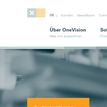
DE
Kontakt
NewsRoom
Even
Über OneVision
So
Was uns auszeichnet.
Proz