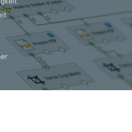
gkeit
eit
her