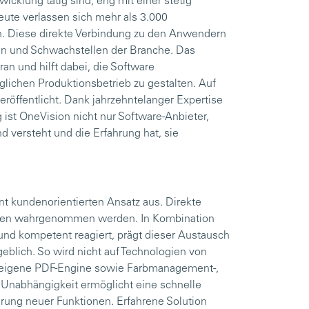
icklung tätig sind, eng mit einer stetig
te verlassen sich mehr als 3.000
n. Diese direkte Verbindung zu den Anwendern
ngen und Schwachstellen der Branche. Das
n und hilft dabei, die Software
täglichen Produktionsbetrieb zu gestalten. Auf
röffentlicht. Dank jahrzehntelanger Expertise
 ist OneVision nicht nur Software-Anbieter,
d versteht und die Erfahrung hat, sie
t kundenorientierten Ansatz aus. Direkte
mmen wahrgenommen werden. In Kombination
und kompetent reagiert, prägt dieser Austausch
eblich. So wird nicht auf Technologien von
ne eigene PDF-Engine sowie Farbmanagement-,
 Unabhängigkeit ermöglicht eine schnelle
ng neuer Funktionen. Erfahrene Solution