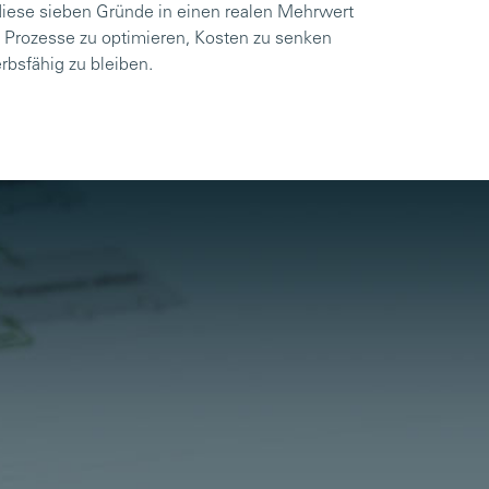
h diese sieben Gründe in einen realen Mehrwert
e Prozesse zu optimieren, Kosten zu senken
bsfähig zu bleiben.