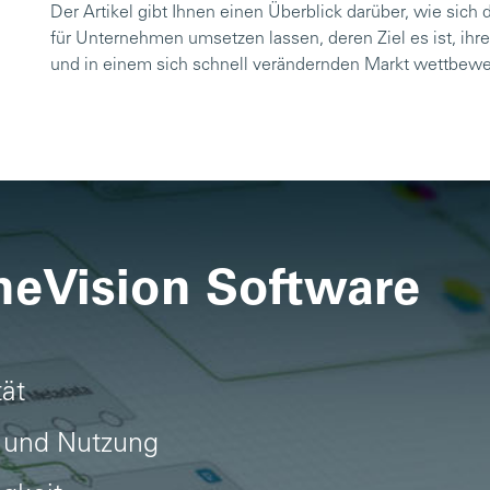
Der Artikel gibt Ihnen einen Überblick darüber, wie sic
für Unternehmen umsetzen lassen, deren Ziel es ist, ihr
und in einem sich schnell verändernden Markt wettbewer
neVision Software
tät
 und Nutzung