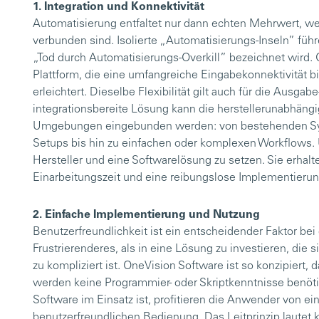
1. Integration und Konnektivität
Automatisierung entfaltet nur dann echten Mehrwert, we
verbunden sind. Isolierte „Automatisierungs-Inseln” führe
„Tod durch Automatisierungs-Overkill” bezeichnet wird. 
Plattform, die eine umfangreiche Eingabekonnektivität b
erleichtert. Dieselbe Flexibilität gilt auch für die Ausga
integrationsbereite Lösung kann die herstellerunabhängi
Umgebungen eingebunden werden: von bestehenden Sys
Setups bis hin zu einfachen oder komplexen Workflows. 
Hersteller und eine Softwarelösung zu setzen. Sie erhalte
Einarbeitungszeit und eine reibungslose Implementierung m
2. Einfache Implementierung und Nutzung
Benutzerfreundlichkeit ist ein entscheidender Faktor be
Frustrierenderes, als in eine Lösung zu investieren, die s
zu kompliziert ist. OneVision Software ist so konzipiert, 
werden keine Programmier- oder Skriptkenntnisse benöti
Software im Einsatz ist, profitieren die Anwender von ei
benutzerfreundlichen Bedienung. Das Leitprinzip lautet 