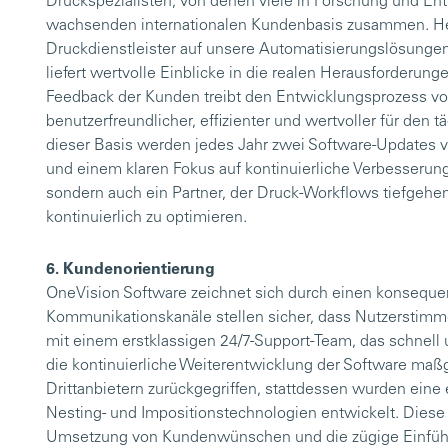
Druckspezialisten, von denen viele in Forschung und Entw
wachsenden internationalen Kundenbasis zusammen. Heu
Druckdienstleister auf unsere Automatisierungslösunge
liefert wertvolle Einblicke in die realen Herausforderu
Feedback der Kunden treibt den Entwicklungsprozess vora
benutzerfreundlicher, effizienter und wertvoller für den 
dieser Basis werden jedes Jahr zwei Software-Updates ve
und einem klaren Fokus auf kontinuierliche Verbesserung
sondern auch ein Partner, der Druck-Workflows tiefgehen
kontinuierlich zu optimieren.
6. Kundenorientierung
OneVision Software zeichnet sich durch einen konsequen
Kommunikationskanäle stellen sicher, dass Nutzersti
mit einem erstklassigen 24/7-Support-Team, das schnell 
die kontinuierliche Weiterentwicklung der Software maßg
Drittanbietern zurückgegriffen, stattdessen wurden ei
Nesting- und Impositionstechnologien entwickelt. Diese
Umsetzung von Kundenwünschen und die zügige Einführu