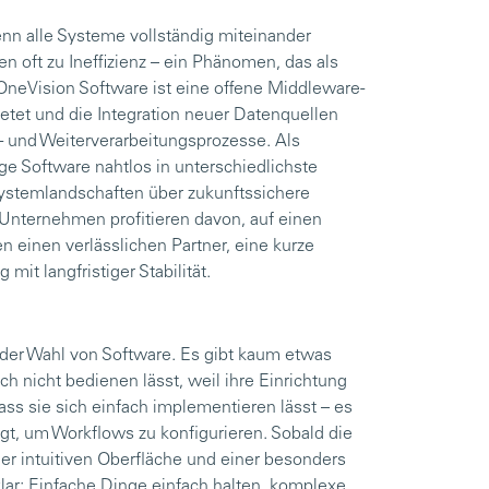
nn alle Systeme vollständig miteinander
n oft zu Ineffizienz – ein Phänomen, das als
OneVision Software ist eine offene Middleware-
ietet und die Integration neuer Datenquellen
be- und Weiterverarbeitungsprozesse. Als
ge Software nahtlos in unterschiedlichste
temlandschaften über zukunftssichere
Unternehmen profitieren davon, auf einen
n einen verlässlichen Partner, eine kurze
it langfristiger Stabilität.
i der Wahl von Software. Es gibt kaum etwas
ich nicht bedienen lässt, weil ihre Einrichtung
dass sie sich einfach implementieren lässt – es
gt, um Workflows zu konfigurieren. Sobald die
ner intuitiven Oberfläche und einer besonders
klar: Einfache Dinge einfach halten, komplexe