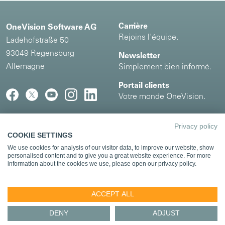
Carrière
OneVision Software AG
Rejoins l'équipe.
Ladehofstraße 50
93049 Regensburg
Newsletter
Allemagne
Simplement bien informé.
Portail clients
Votre monde OneVision.
Privacy policy
Mentions légales
|
Politique
COOKIE SETTINGS
de confidentialité
We use cookies for analysis of our visitor data, to improve our website, show
personalised content and to give you a great website experience. For more
Partenaires de coopération et d'intégration
information about the cookies we use, please open our privacy policy.
ACCEPT ALL
DENY
ADJUST