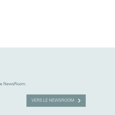
otre NewsRoom.
VERS LE NEWSROOM