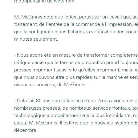
métropolitaine de New York.
M. McGinnis note que le test portait sur un travail qui, a
traitement, de l'entrée de la commande à l'impression, en
que la configuration des fichiers, la vérification des coule
minutes seulement.
«Nous avons été en mesure de transformer complètement 
critique parce que le temps de production prend toujou
presses impriment aussi vite qu'elles impriment, mais n
que nous pouvons être plus rapides sur le marché et ser
niveau de service», dit McGinnis.
«Cela fait 30 ans que je fais ce métier. Nous avons mi
nombreuses presses, de nombreux services frontaux, to
technologique a probablement été la plus intimidante, mai
ajoute M. McGinnis. Il estime que le nouveau système E
décembre.