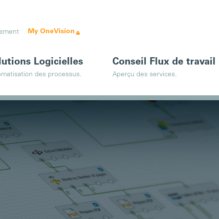
My OneVision
ement
lutions Logicielles
Conseil Flux de travail
matisation des processus.
Aperçu des services.