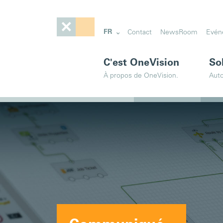
FR
Contact
NewsRoom
Evén
C'est OneVision
So
À propos de OneVision.
Auto