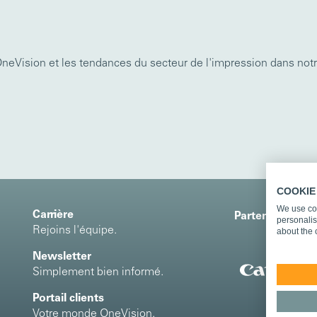
 OneVision et les tendances du secteur de l'impression dans n
COOKIE
We use coo
Carrière
Partenaires de 
personalis
Rejoins l'équipe.
about the 
Newsletter
Simplement bien informé.
Portail clients
Votre monde OneVision.